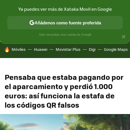
Ya puedes ver más de Xataka Movil en Google
CONECTIVIDAD
MÓVIL Y SOCIEDAD
APLICACIONES
COM
Añádenos como fuente preferida
Solo necesitas una cuenta de Google
×
HOY SE HABLA DE
Móviles
Huawei
Movistar Plus
Digi
Google Maps
Pensaba que estaba pagando por
el aparcamiento y perdió 1.000
euros: así funciona la estafa de
los códigos QR falsos