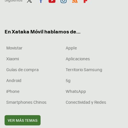
Twit
Fac
You
Inst
RSS
Flip
ter
ebo
tub
agr
boa
ok
e
am
rd
En Xataka Móvil hablamos de...
Movistar
Apple
Xiaomi
Aplicaciones
Guías de compra
Territorio Samsung
Android
5g
iPhone
WhatsApp
Smartphones Chinos
Conectividad y Redes
VER MÁS TEMAS