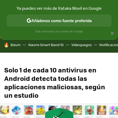
Ya puedes ver más de Xataka Movil en Google
CONECTIVIDAD
MÓVIL Y SOCIEDAD
APLICACIONES
COM
Añádenos como fuente preferida
Solo necesitas una cuenta de Google
×
HOY SE HABLA DE
Bizum
Xiaomi Smart Band 10
Videojuegos
Notificaci
Solo 1 de cada 10 antivirus en
Android detecta todas las
aplicaciones maliciosas, según
un estudio