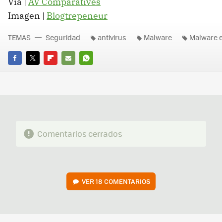
Vía |
AV Comparatives
Imagen |
Blogtrepeneur
TEMAS
Seguridad
antivirus
Malware
Malware e
FACEBOOK
TWITTER
FLIPBOARD
E-
WHATSAPP
MAIL
Comentarios cerrados
VER
18 COMENTARIOS