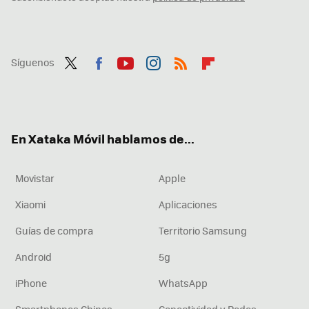
Síguenos
Twit
Fac
You
Inst
RSS
Flip
ter
ebo
tub
agr
boa
ok
e
am
rd
En Xataka Móvil hablamos de...
Movistar
Apple
Xiaomi
Aplicaciones
Guías de compra
Territorio Samsung
Android
5g
iPhone
WhatsApp