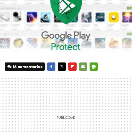
18 comentarios
FACEBOOK
TWITTER
FLIPBOARD
E-
WHATSAPP
MAIL