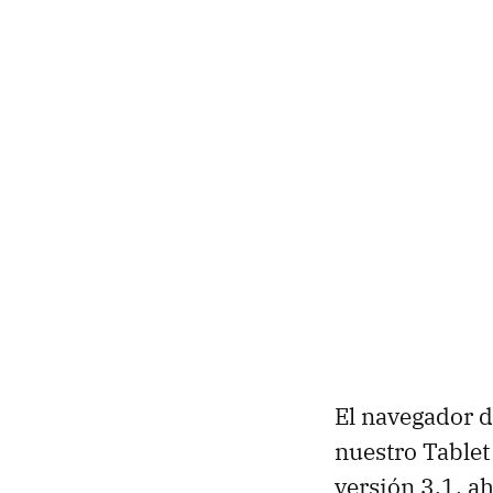
El navegador d
nuestro Table
versión 3.1, a