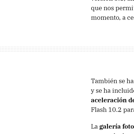
que nos permit
momento, a cer
También se ha
y se ha inclui
aceleración 
Flash 10.2 par
La
galería fot