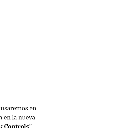
s usaremos en
 en la nueva
k Controls
”,