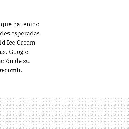
 que ha tenido
ades esperadas
oid Ice Cream
las, Google
ación de su
neycomb
.