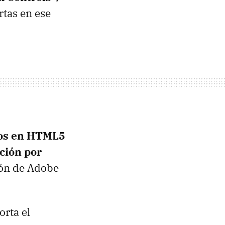
rtas en ese
os en HTML5
ción por
ión de Adobe
rta el