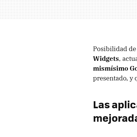
Posibilidad d
Widgets
, act
mismísimo Go
presentado, y 
Las apli
mejorada