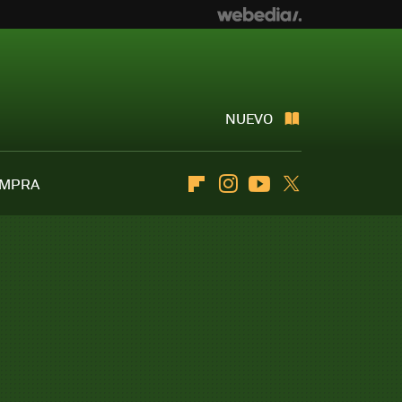
NUEVO
OMPRA
Flipboard
Instagram
Youtube
Twitter