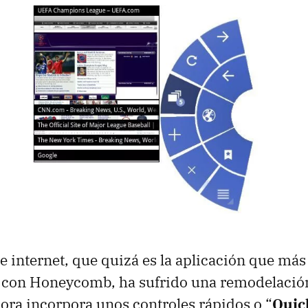
e internet, que quizá es la aplicación que má
t con Honeycomb, ha sufrido una remodelación
hora incorpora unos controles rápidos o “
Quic