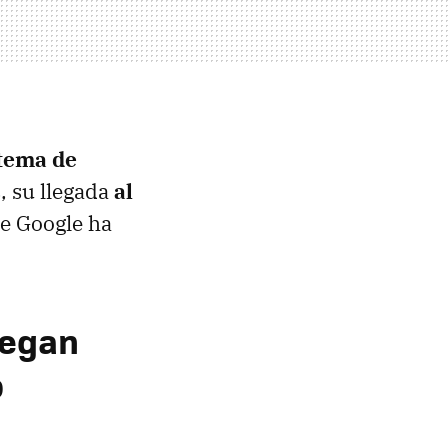
stema de
, su llegada
al
e Google ha
legan
b