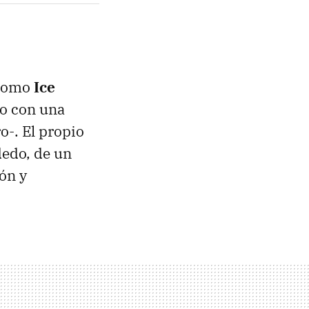
 como
Ice
mo con una
o-. El propio
dedo, de un
ión y