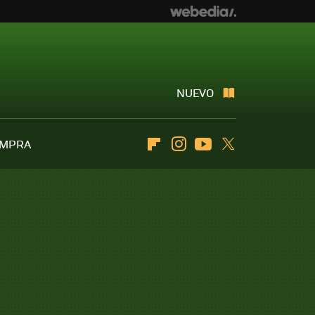
NUEVO
OMPRA
Flipboard
Instagram
Youtube
Twitter