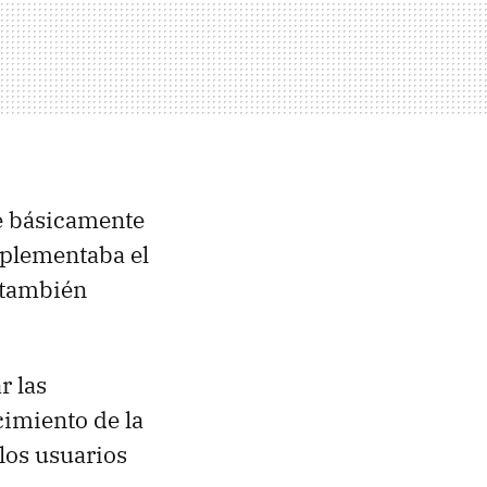
ue básicamente
plementaba el
también
r las
cimiento de la
 los usuarios