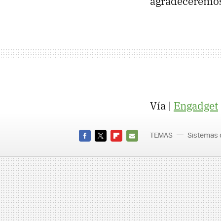
agradeceremo
Vía |
Engadget
TEMAS
Sistemas 
FACEBOOK
TWITTER
FLIPBOARD
E-
MAIL