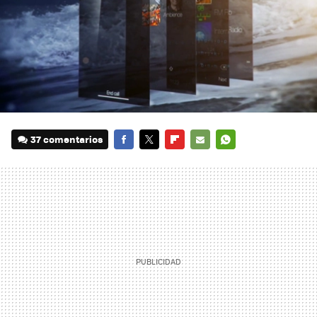
37 comentarios
FACEBOOK
TWITTER
FLIPBOARD
E-
WHATSAPP
MAIL