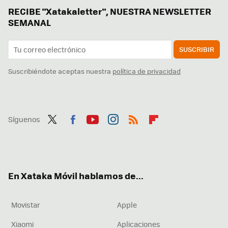
RECIBE "Xatakaletter", NUESTRA NEWSLETTER
SEMANAL
SUSCRIBIR
Suscribiéndote aceptas nuestra
política de privacidad
Síguenos
Twit
Fac
You
Inst
RSS
Flip
ter
ebo
tub
agr
boa
ok
e
am
rd
En Xataka Móvil hablamos de...
Movistar
Apple
Xiaomi
Aplicaciones