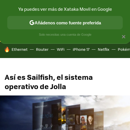
Ya puedes ver más de Xataka Movil en Google
CONECTIVIDAD
MÓVIL Y SOCIEDAD
APLICACIONES
COM
Añádenos como fuente preferida
Solo necesitas una cuenta de Google
×
HOY SE HABLA DE
Ethernet
Router
WiFi
iPhone 17
Netflix
Pokém
Así es Sailfish, el sistema
operativo de Jolla