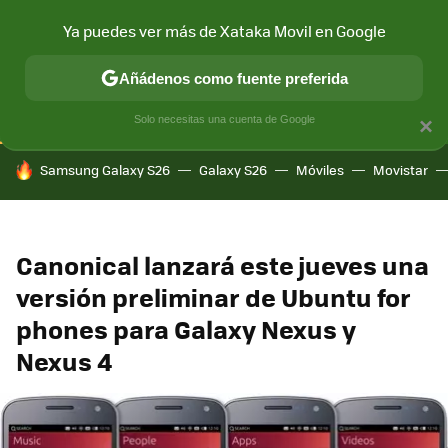
Ya puedes ver más de Xataka Movil en Google
CONECTIVIDAD
MÓVIL Y SOCIEDAD
APLICACIONES
COM
Añádenos como fuente preferida
Solo necesitas una cuenta de Google
×
HOY SE HABLA DE
Samsung Galaxy S26
Galaxy S26
Móviles
Movistar
Canonical lanzará este jueves una
versión preliminar de Ubuntu for
phones para Galaxy Nexus y
Nexus 4