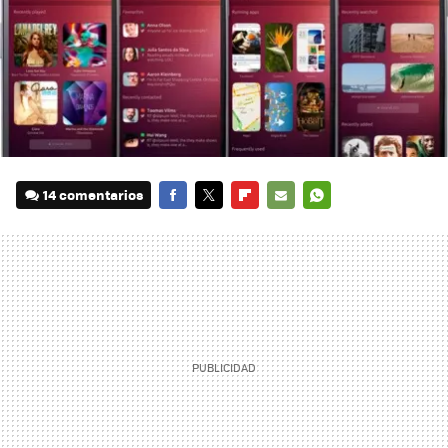
14 comentarios
FACEBOOK
TWITTER
FLIPBOARD
E-
WHATSAPP
MAIL