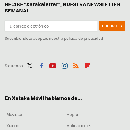
RECIBE "Xatakaletter", NUESTRA NEWSLETTER
SEMANAL
SUSCRIBIR
Suscribiéndote aceptas nuestra
política de privacidad
Síguenos
Twit
Fac
You
Inst
RSS
Flip
ter
ebo
tub
agr
boa
ok
e
am
rd
En Xataka Móvil hablamos de...
Movistar
Apple
Xiaomi
Aplicaciones