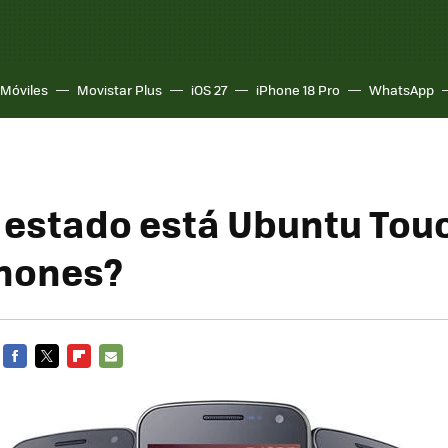
Móviles
Movistar Plus
iOS 27
iPhone 18 Pro
WhatsApp
 estado está Ubuntu Tou
hones?
FACEBOOK
TWITTER
FLIPBOARD
E-
MAIL