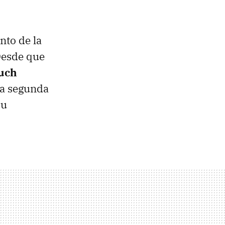
nto de la
Desde que
uch
na segunda
su