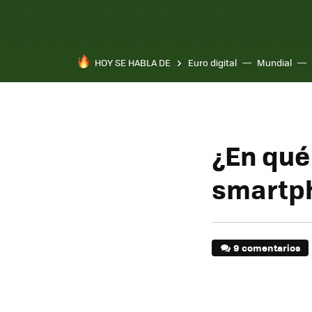
HOY SE HABLA DE
Euro digital
Mundial
Pixel 10a
¿En qué
smartp
9 comentarios