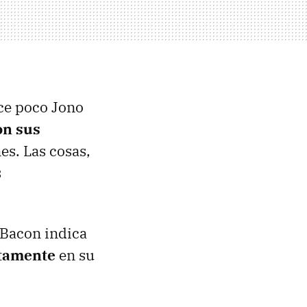
ce poco Jono
on sus
es. Las cosas,
s
 Bacon indica
ctamente
en su