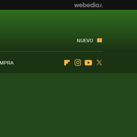
NUEVO
OMPRA
Flipboard
Instagram
Youtube
Twitter