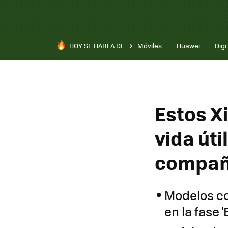
HOY SE HABLA DE
Móviles
Huawei
Digi
Estos X
vida úti
compañí
Modelos co
en la fase '