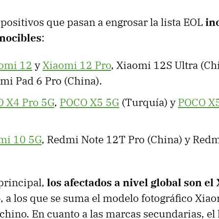
spositivos que pasan a engrosar la lista EOL
in
nocibles
:
omi 12
y
Xiaomi 12 Pro
, Xiaomi 12S Ultra (Ch
mi Pad 6 Pro (China).
 X4 Pro 5G
,
POCO X5 5G
(Turquía) y
POCO X5
mi 10 5G
, Redmi Note 12T Pro (China) y Red
principal,
los afectados a nivel global son el
o
, a los que se suma el modelo fotográfico Xia
chino. En cuanto a las marcas secundarias, el 