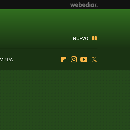
NUEVO
OMPRA
Flipboard
Instagram
Youtube
Twitter