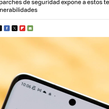
e parches de seguridad expone a estos t
nerabilidades
FACEBOOK
TWITTER
FLIPBOARD
E-
MAIL