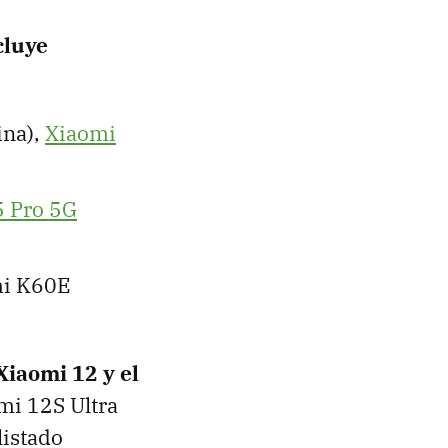
cluye
ina),
Xiaomi
 Pro 5G
mi K60E
 Xiaomi 12 y el
omi 12S Ultra
listado