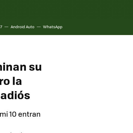
17
Android Auto
WhatsApp
minan su
ro la
 adiós
mi 10 entran