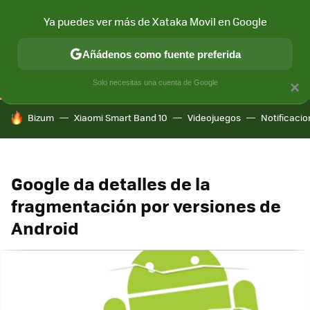
Ya puedes ver más de Xataka Movil en Google
CONECTIVIDAD
MÓVIL Y SOCIEDAD
APLICACIONES
COM
Añádenos como fuente preferida
Solo necesitas una cuenta de Google
×
HOY SE HABLA DE
Bizum
Xiaomi Smart Band 10
Videojuegos
Notificaci
Google da detalles de la
fragmentación por versiones de
Android