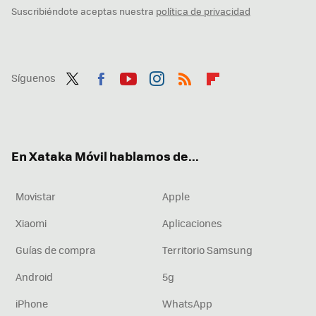
Suscribiéndote aceptas nuestra
política de privacidad
Síguenos
Twit
Fac
You
Inst
RSS
Flip
ter
ebo
tub
agr
boa
ok
e
am
rd
En Xataka Móvil hablamos de...
Movistar
Apple
Xiaomi
Aplicaciones
Guías de compra
Territorio Samsung
Android
5g
iPhone
WhatsApp