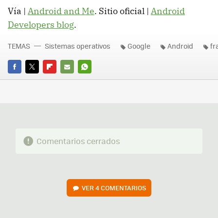
Vía |
Android and Me
. Sitio oficial |
Android
Developers blog
.
TEMAS
Sistemas operativos
Google
Android
fr
FACEBOOK
TWITTER
FLIPBOARD
E-
WHATSAPP
MAIL
Comentarios cerrados
VER
4 COMENTARIOS