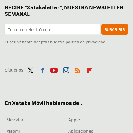
RECIBE "Xatakaletter", NUESTRA NEWSLETTER
SEMANAL
SUSCRIBIR
Suscribiéndote aceptas nuestra
política de privacidad
Síguenos
Twit
Fac
You
Inst
RSS
Flip
ter
ebo
tub
agr
boa
ok
e
am
rd
En Xataka Móvil hablamos de...
Movistar
Apple
Xiaomi
Aplicaciones