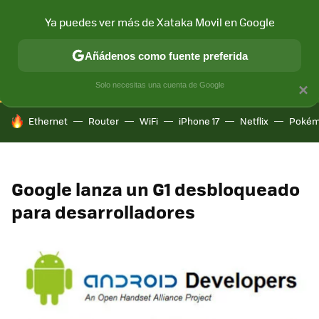
Ya puedes ver más de Xataka Movil en Google
CONECTIVIDAD
MÓVIL Y SOCIEDAD
APLICACIONES
COM
Añádenos como fuente preferida
Solo necesitas una cuenta de Google
×
HOY SE HABLA DE
Ethernet
Router
WiFi
iPhone 17
Netflix
Pokém
Google lanza un G1 desbloqueado
para desarrolladores