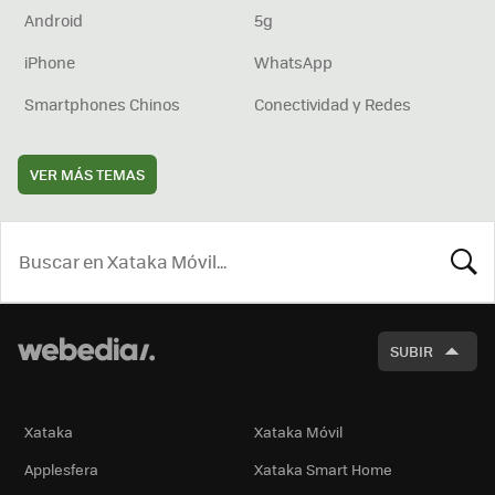
Android
5g
iPhone
WhatsApp
Smartphones Chinos
Conectividad y Redes
VER MÁS TEMAS
BUSCA
SUBIR
Xataka
Xataka Móvil
Applesfera
Xataka Smart Home