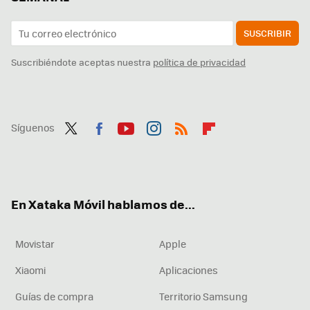
SUSCRIBIR
Suscribiéndote aceptas nuestra
política de privacidad
Síguenos
Twit
Fac
You
Inst
RSS
Flip
ter
ebo
tub
agr
boa
ok
e
am
rd
En Xataka Móvil hablamos de...
Movistar
Apple
Xiaomi
Aplicaciones
Guías de compra
Territorio Samsung