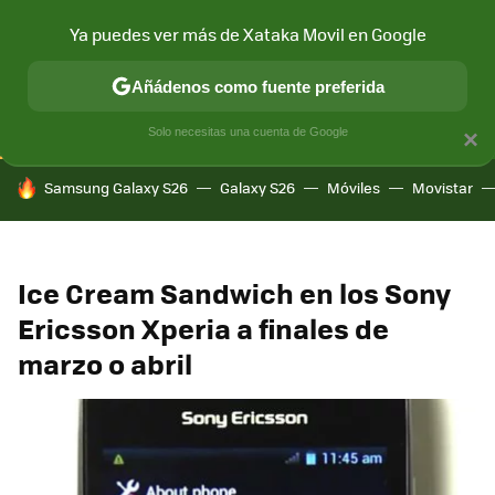
Ya puedes ver más de Xataka Movil en Google
CONECTIVIDAD
MÓVIL Y SOCIEDAD
APLICACIONES
COM
Añádenos como fuente preferida
Solo necesitas una cuenta de Google
×
HOY SE HABLA DE
Samsung Galaxy S26
Galaxy S26
Móviles
Movistar
Ice Cream Sandwich en los Sony
Ericsson Xperia a finales de
marzo o abril