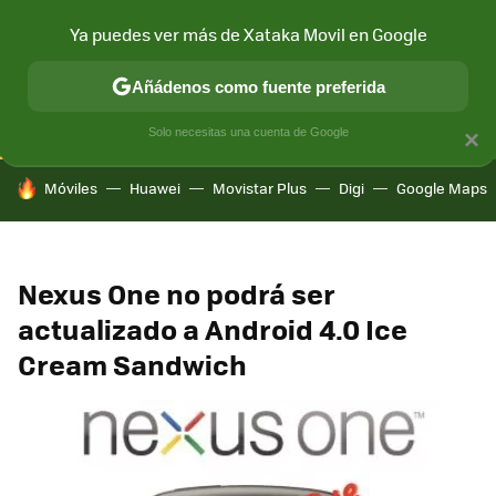
Ya puedes ver más de Xataka Movil en Google
CONECTIVIDAD
MÓVIL Y SOCIEDAD
APLICACIONES
COM
Añádenos como fuente preferida
Solo necesitas una cuenta de Google
×
HOY SE HABLA DE
Móviles
Huawei
Movistar Plus
Digi
Google Maps
Nexus One no podrá ser
actualizado a Android 4.0 Ice
Cream Sandwich