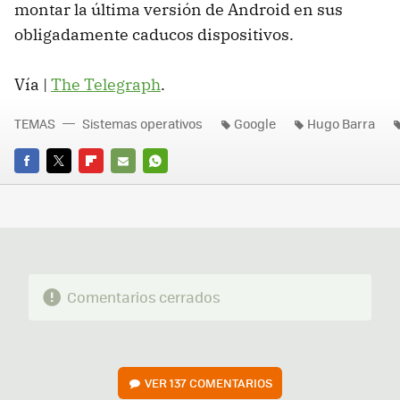
montar la última versión de Android en sus
obligadamente caducos dispositivos.
Vía |
The Telegraph
.
TEMAS
Sistemas operativos
Google
Hugo Barra
FACEBOOK
TWITTER
FLIPBOARD
E-
WHATSAPP
MAIL
Comentarios cerrados
VER
137 COMENTARIOS