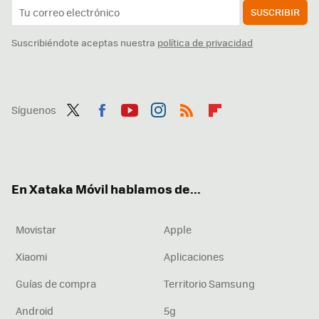
SUSCRIBIR
Suscribiéndote aceptas nuestra
política de privacidad
Síguenos
Twit
Fac
You
Inst
RSS
Flip
ter
ebo
tub
agr
boa
ok
e
am
rd
En Xataka Móvil hablamos de...
Movistar
Apple
Xiaomi
Aplicaciones
Guías de compra
Territorio Samsung
Android
5g