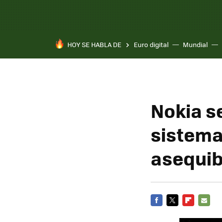
HOY SE HABLA DE
Euro digital
Mundial
Nokia s
sistema
asequib
FACEBOOK
TWITTER
FLIPBOARD
E-