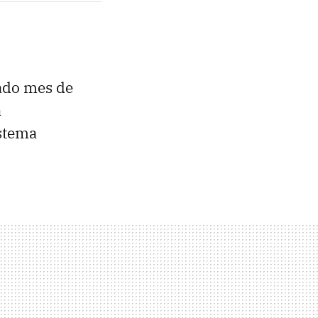
sado mes de
a
istema