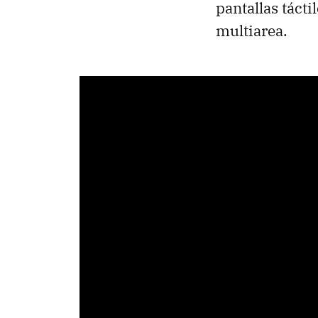
pantallas tácti
multiarea.