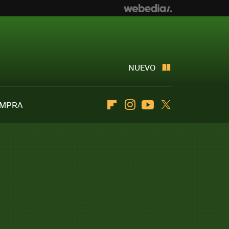
NUEVO
OMPRA
Flipboard
Instagram
Youtube
Twitter