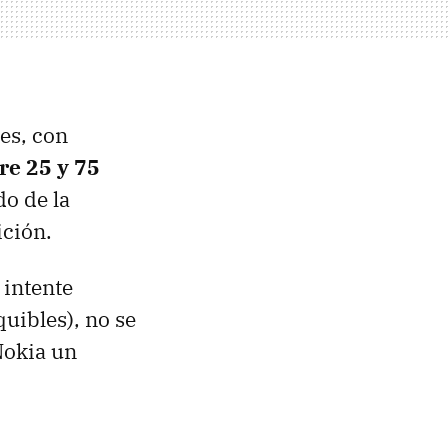
es, con
re 25 y 75
o de la
ición.
 intente
uibles), no se
Nokia un