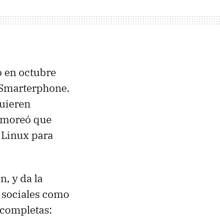
 en octubre
n Smarterphone.
quieren
rumoreó que
 Linux para
, y da la
s sociales como
 completas: