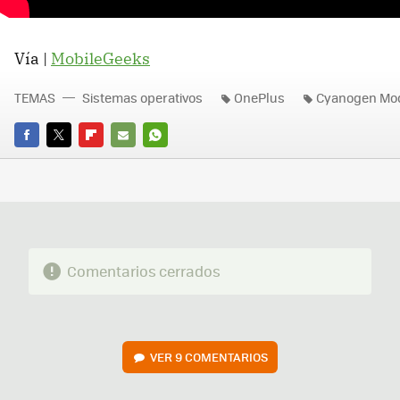
Vía |
MobileGeeks
TEMAS
Sistemas operativos
OnePlus
Cyanogen Mo
FACEBOOK
TWITTER
FLIPBOARD
E-
WHATSAPP
MAIL
Comentarios cerrados
VER
9 COMENTARIOS