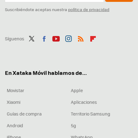
Suscribiéndote aceptas nuestra
política de privacidad
Síguenos
Twit
Fac
You
Inst
RSS
Flip
ter
ebo
tub
agr
boa
ok
e
am
rd
En Xataka Móvil hablamos de...
Movistar
Apple
Xiaomi
Aplicaciones
Guías de compra
Territorio Samsung
Android
5g
iPhone
WhatsApp