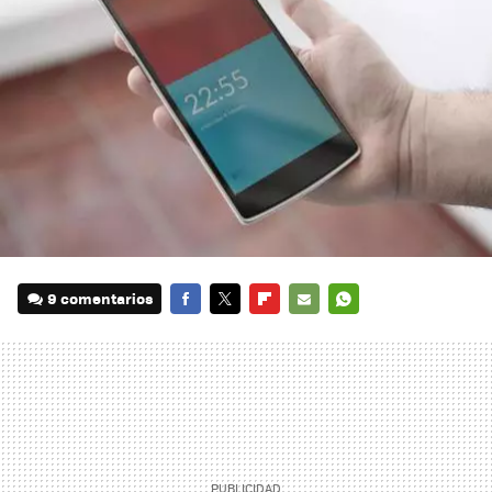
9 comentarios
FACEBOOK
TWITTER
FLIPBOARD
E-
WHATSAPP
MAIL