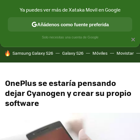
Ya puedes ver más de Xataka Movil en Google
MENÚ
NUEVO
Añádenos como fuente preferida
CONECTIVIDAD
MÓVIL Y SOCIEDAD
APLICACIONES
COM
Solo necesitas una cuenta de Google
×
HOY SE HABLA DE
Samsung Galaxy S26
Galaxy S26
Móviles
Movistar
OnePlus se estaría pensando
dejar Cyanogen y crear su propio
software