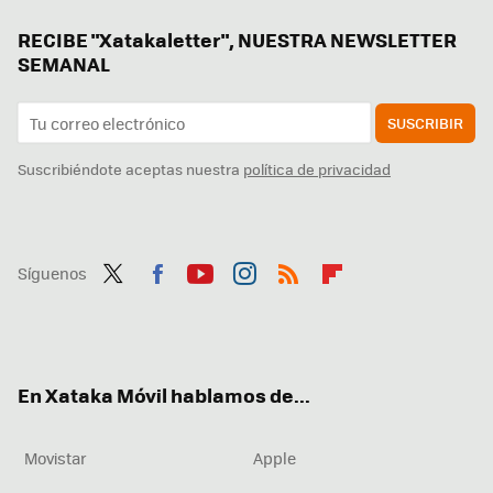
RECIBE "Xatakaletter", NUESTRA NEWSLETTER
SEMANAL
SUSCRIBIR
Suscribiéndote aceptas nuestra
política de privacidad
Síguenos
Twit
Fac
You
Inst
RSS
Flip
ter
ebo
tub
agr
boa
ok
e
am
rd
En Xataka Móvil hablamos de...
Movistar
Apple