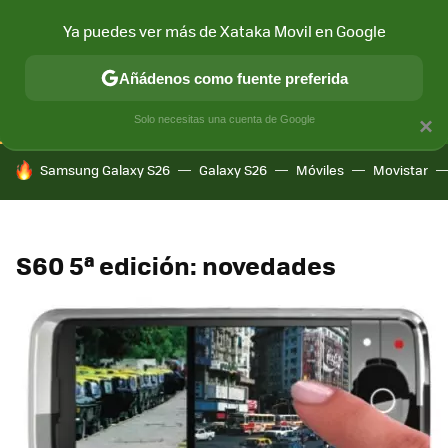
Ya puedes ver más de Xataka Movil en Google
CONECTIVIDAD
MÓVIL Y SOCIEDAD
APLICACIONES
COM
Añádenos como fuente preferida
Solo necesitas una cuenta de Google
×
HOY SE HABLA DE
Samsung Galaxy S26
Galaxy S26
Móviles
Movistar
S60 5ª edición: novedades