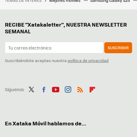
TEMAS DE INTERÉS
Mejores móviles
Samsung Galaxy S25
RECIBE "Xatakaletter", NUESTRA NEWSLETTER
SEMANAL
SUSCRIBIR
Suscribiéndote aceptas nuestra
política de privacidad
Síguenos
Twit
Fac
You
Inst
RSS
Flip
ter
ebo
tub
agr
boa
ok
e
am
rd
En Xataka Móvil hablamos de...