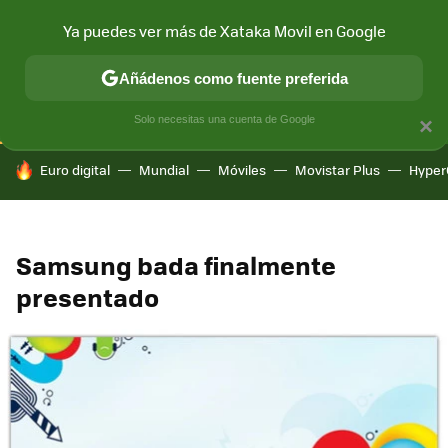
Ya puedes ver más de Xataka Movil en Google
CONECTIVIDAD
MÓVIL Y SOCIEDAD
APLICACIONES
COM
Añádenos como fuente preferida
Solo necesitas una cuenta de Google
×
HOY SE HABLA DE
Euro digital
Mundial
Móviles
Movistar Plus
Hyper
Samsung bada finalmente
presentado