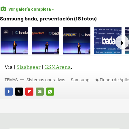
Ver galería completa »
Samsung bada, presentación (18 fotos)
Ne
Vía |
Slashgear
|
GSMArena
.
TEMAS
Sistemas operativos
Samsung
Tienda de Apli
FACEBOOK
TWITTER
FLIPBOARD
E-
WHATSAPP
MAIL