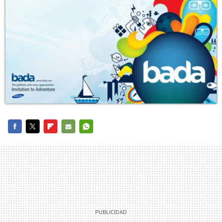
FACEBOOK
TWITTER
FLIPBOARD
E-
WHATSAPP
MAIL