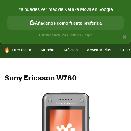
Ya puedes ver más de Xataka Movil en Google
CONECTIVIDAD
MÓVIL Y SOCIEDAD
APLICACIONES
COM
Añádenos como fuente preferida
Solo necesitas una cuenta de Google
×
HOY SE HABLA DE
Euro digital
Mundial
Móviles
Movistar Plus
iOS 27
Sony Ericsson W760