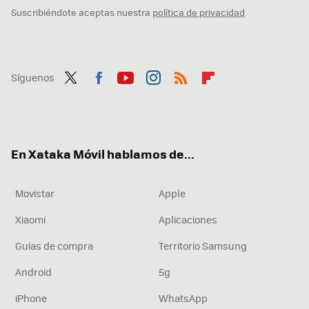
Suscribiéndote aceptas nuestra
política de privacidad
Síguenos
Twit
Fac
You
Inst
RSS
Flip
ter
ebo
tub
agr
boa
ok
e
am
rd
En Xataka Móvil hablamos de...
Movistar
Apple
Xiaomi
Aplicaciones
Guías de compra
Territorio Samsung
Android
5g
iPhone
WhatsApp