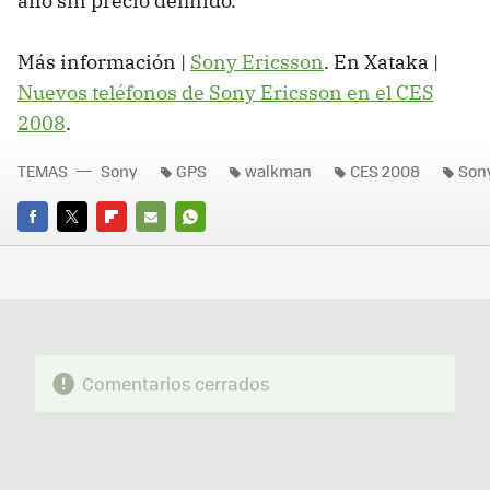
año sin precio definido.
Más información |
Sony Ericsson
. En Xataka |
Nuevos teléfonos de Sony Ericsson en el CES
2008
.
TEMAS
Sony
GPS
walkman
CES 2008
Son
FACEBOOK
TWITTER
FLIPBOARD
E-
WHATSAPP
MAIL
Comentarios cerrados