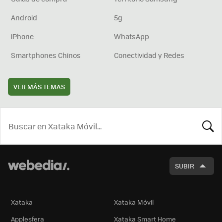
Android
5g
iPhone
WhatsApp
Smartphones Chinos
Conectividad y Redes
VER MÁS TEMAS
BUSCA
SUBIR
Xataka
Xataka Móvil
Applesfera
Xataka Smart Home