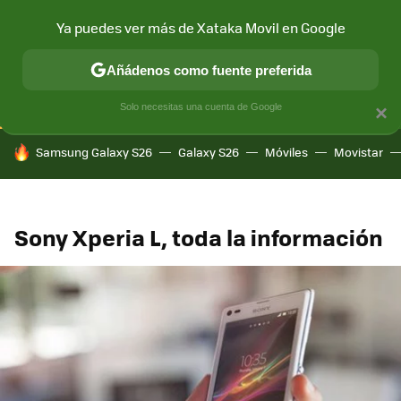
Ya puedes ver más de Xataka Movil en Google
CONECTIVIDAD
MÓVIL Y SOCIEDAD
APLICACIONES
COM
Añádenos como fuente preferida
Solo necesitas una cuenta de Google
×
HOY SE HABLA DE
Samsung Galaxy S26
Galaxy S26
Móviles
Movistar
Sony Xperia L, toda la información