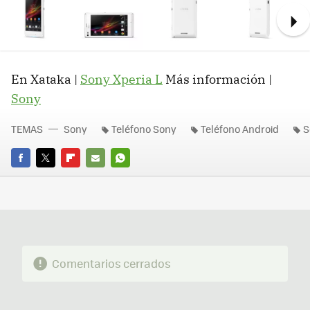
Ne
En Xataka |
Sony Xperia L
Más información |
Sony
TEMAS
Sony
Teléfono Sony
Teléfono Android
S
FACEBOOK
TWITTER
FLIPBOARD
E-
WHATSAPP
MAIL
Comentarios cerrados