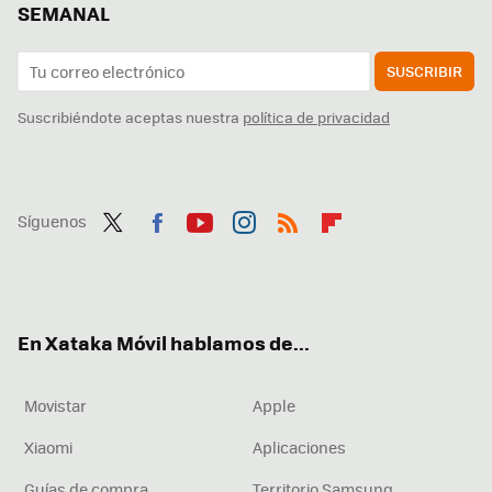
SEMANAL
SUSCRIBIR
Suscribiéndote aceptas nuestra
política de privacidad
Síguenos
Twit
Fac
You
Inst
RSS
Flip
ter
ebo
tub
agr
boa
ok
e
am
rd
En Xataka Móvil hablamos de...
Movistar
Apple
Xiaomi
Aplicaciones
Guías de compra
Territorio Samsung