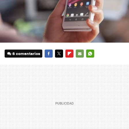
6 comentarios
FACEBOOK
TWITTER
FLIPBOARD
E-
WHATSAPP
MAIL