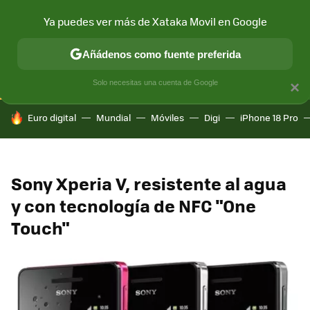
Ya puedes ver más de Xataka Movil en Google
CONECTIVIDAD
MÓVIL Y SOCIEDAD
APLICACIONES
COM
Añádenos como fuente preferida
Solo necesitas una cuenta de Google
×
HOY SE HABLA DE
Euro digital
Mundial
Móviles
Digi
iPhone 18 Pro
Sony Xperia V, resistente al agua
y con tecnología de NFC "One
Touch"