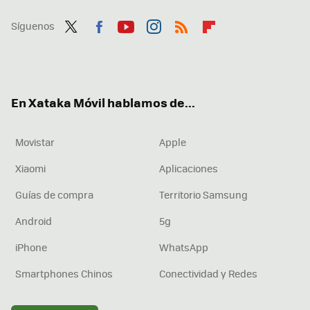
Síguenos
Twit
Fac
You
Inst
RSS
Flip
ter
ebo
tub
agr
boa
ok
e
am
rd
En Xataka Móvil hablamos de...
Movistar
Apple
Xiaomi
Aplicaciones
Guías de compra
Territorio Samsung
Android
5g
iPhone
WhatsApp
Smartphones Chinos
Conectividad y Redes