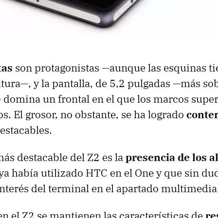
tas
son protagonistas —aunque las esquinas t
ura—, y la pantalla, de 5,2 pulgadas —más sobr
domina un frontal en el que los marcos superi
s. El grosor, no obstante, se ha logrado
conte
stacables.
más destacable del Z2 es la
presencia de los a
ya había utilizado HTC en el One y que sin du
interés del terminal en el apartado multimedia
en el Z2 se mantienen las características de
re