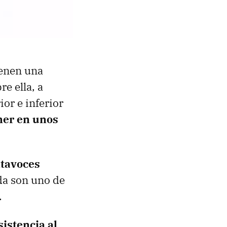
ienen una
e ella, a
or e inferior
ner en unos
ltavoces
da son uno de
.
sistencia al