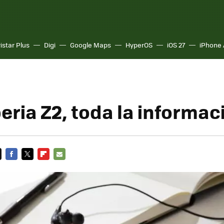
istar Plus
Digi
Google Maps
HyperOS
iOS 27
iPhone 
eria Z2, toda la informac
FACEBOOK
TWITTER
FLIPBOARD
E-
MAIL