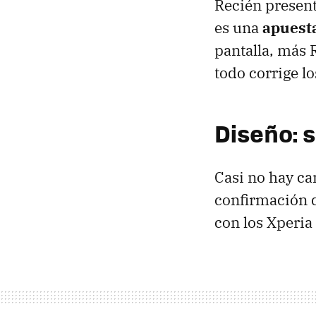
Recién present
es una
apuesta
pantalla, más 
todo corrige l
Diseño: s
Casi no hay ca
confirmación 
con los Xperia