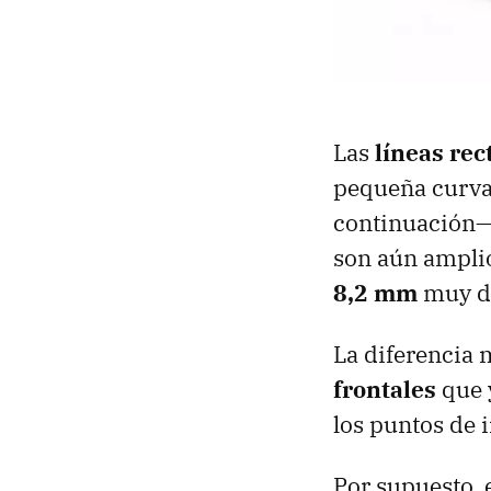
Las
líneas rec
pequeña curvat
continuación— 
son aún amplio
8,2 mm
muy de
La diferencia 
frontales
que 
los puntos de 
Por supuesto, 