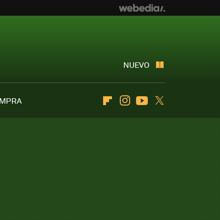
NUEVO
OMPRA
Flipboard
Instagram
Youtube
Twitter