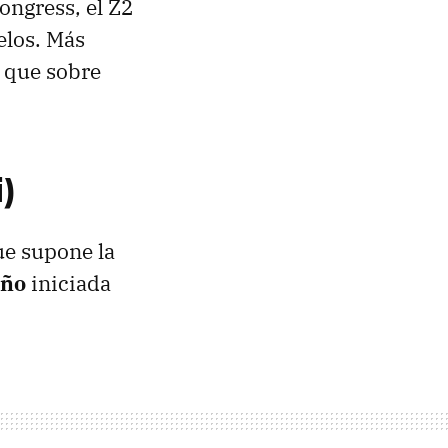
ongress, el Z2
elos. Más
o que sobre
)
ue supone la
eño
iniciada