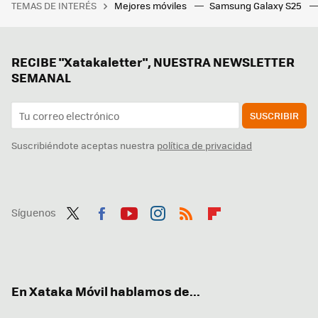
TEMAS DE INTERÉS
Mejores móviles
Samsung Galaxy S25
RECIBE "Xatakaletter", NUESTRA NEWSLETTER
SEMANAL
SUSCRIBIR
Suscribiéndote aceptas nuestra
política de privacidad
Síguenos
Twit
Fac
You
Inst
RSS
Flip
ter
ebo
tub
agr
boa
ok
e
am
rd
En Xataka Móvil hablamos de...