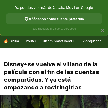
Ya puedes ver más de Xataka Movil en Google
CONECTIVIDAD
MÓVIL Y SOCIEDAD
APLICACIONES
COM
Añádenos como fuente preferida
Solo necesitas una cuenta de Google
×
HOY SE HABLA DE
Bizum
Router
Xiaomi Smart Band 10
Videojuegos
Disney+ se vuelve el villano de la
película con el fin de las cuentas
compartidas. Y ya está
empezando a restringirlas