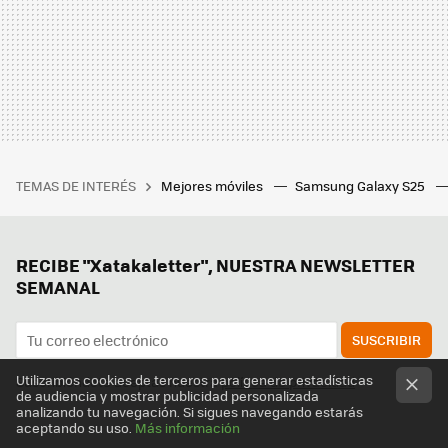
TEMAS DE INTERÉS
Mejores móviles
Samsung Galaxy S25
RECIBE "Xatakaletter", NUESTRA NEWSLETTER
SEMANAL
SUSCRIBIR
Utilizamos cookies de terceros para generar estadísticas
Suscribiéndote aceptas nuestra
política de privacidad
de audiencia y mostrar publicidad personalizada
analizando tu navegación. Si sigues navegando estarás
aceptando su uso.
Más información