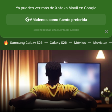
Ya puedes ver más de Xataka Movil en Google
MENÚ
NUEVO
Añádenos como fuente preferida
CONECTIVIDAD
MÓVIL Y SOCIEDAD
APLICACIONES
COM
Solo necesitas una cuenta de Google
×
HOY SE HABLA DE
Samsung Galaxy S26
Galaxy S26
Móviles
Movistar