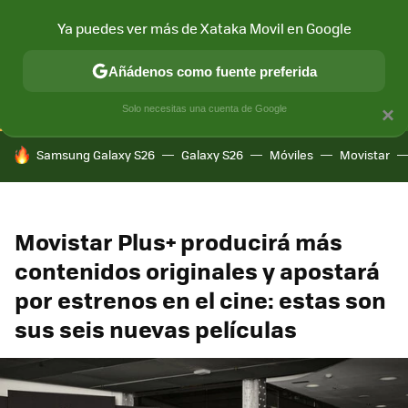
Ya puedes ver más de Xataka Movil en Google
CONECTIVIDAD
MÓVIL Y SOCIEDAD
APLICACIONES
COM
Añádenos como fuente preferida
Solo necesitas una cuenta de Google
×
HOY SE HABLA DE
Samsung Galaxy S26
Galaxy S26
Móviles
Movistar
Movistar Plus+ producirá más
contenidos originales y apostará
por estrenos en el cine: estas son
sus seis nuevas películas