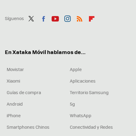
Síguenos
Twit
Fac
You
Inst
RSS
Flip
ter
ebo
tub
agr
boa
ok
e
am
rd
En Xataka Móvil hablamos de...
Movistar
Apple
Xiaomi
Aplicaciones
Guías de compra
Territorio Samsung
Android
5g
iPhone
WhatsApp
Smartphones Chinos
Conectividad y Redes