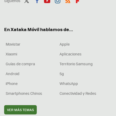
Síguenos
Twit
Fac
You
Inst
RSS
Flip
ter
ebo
tub
agr
boa
ok
e
am
rd
En Xataka Móvil hablamos de...
Movistar
Apple
Xiaomi
Aplicaciones
Guías de compra
Territorio Samsung
Android
5g
iPhone
WhatsApp
Smartphones Chinos
Conectividad y Redes
VER MÁS TEMAS