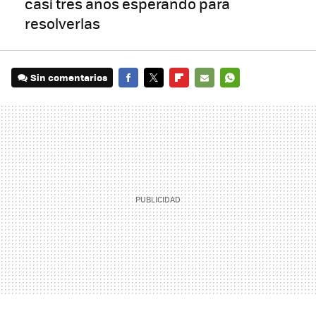
casi tres años esperando para
resolverlas
Sin comentarios
FACEBOOK
TWITTER
FLIPBOARD
E-
WHATSAPP
MAIL