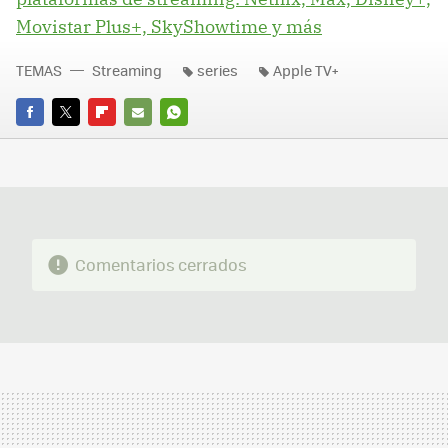
Movistar Plus+, SkyShowtime y más
TEMAS
Streaming
series
Apple TV+
FACEBOOK
TWITTER
FLIPBOARD
E-
WHATSAPP
MAIL
Comentarios cerrados