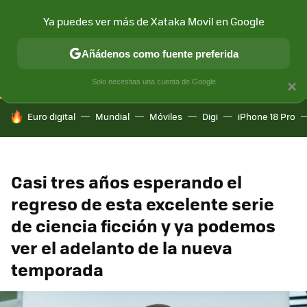
Ya puedes ver más de Xataka Movil en Google
CONECTIVIDAD
MÓVIL Y SOCIEDAD
APLICACIONES
COM
Añádenos como fuente preferida
Solo necesitas una cuenta de Google
×
HOY SE HABLA DE
Euro digital
Mundial
Móviles
Digi
iPhone 18 Pro
Casi tres años esperando el
regreso de esta excelente serie
de ciencia ficción y ya podemos
ver el adelanto de la nueva
temporada