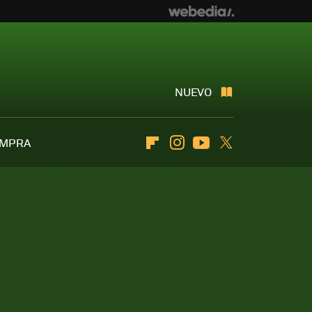
NUEVO
OMPRA
Flipboard
Instagram
Youtube
Twitter