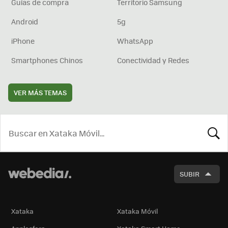
Guías de compra
Territorio Samsung
Android
5g
iPhone
WhatsApp
Smartphones Chinos
Conectividad y Redes
VER MÁS TEMAS
BUSCA
SUBIR
Xataka
Xataka Móvil