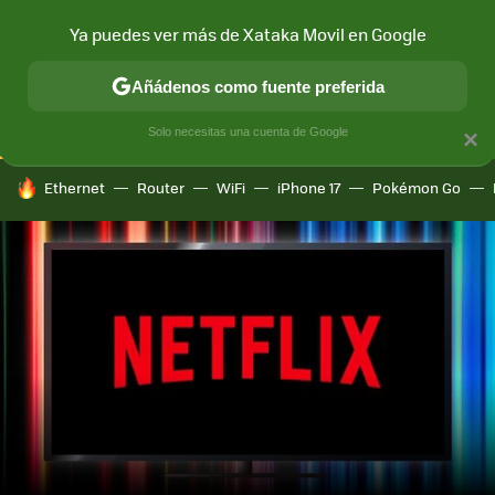
Ya puedes ver más de Xataka Movil en Google
CONECTIVIDAD
MÓVIL Y SOCIEDAD
APLICACIONES
COM
Añádenos como fuente preferida
Solo necesitas una cuenta de Google
×
HOY SE HABLA DE
Ethernet
Router
WiFi
iPhone 17
Pokémon Go