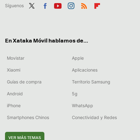
Síguenos
Twit
Fac
You
Inst
RSS
Flip
ter
ebo
tub
agr
boa
ok
e
am
rd
En Xataka Móvil hablamos de...
Movistar
Apple
Xiaomi
Aplicaciones
Guías de compra
Territorio Samsung
Android
5g
iPhone
WhatsApp
Smartphones Chinos
Conectividad y Redes
VER MÁS TEMAS