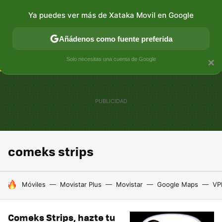
Ya puedes ver más de Xataka Movil en Google
CONECTIVIDAD
MÓVIL Y SOCIEDAD
APLICACIONES
Añádenos como fuente preferida
Solo necesitas una cuenta de Google
×
comeks strips
HOY SE HABLA DE
Móviles
Movistar Plus
Movistar
Google Maps
VP
Comeks Strips, hazte tu