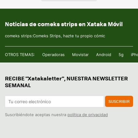
Noticias de comeks strips en Xataka Móvil
comeks strips:Comeks Strips, hazte tu propio cómic
OTROS TEMAS:
Operadoras
Movistar
Android
5g
iPh
RECIBE "Xatakaletter", NUESTRA NEWSLETTER
SEMANAL
SUSCRIBIR
Suscribiéndote aceptas nuestra
política de privacidad