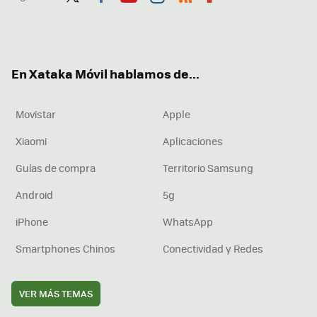
Twit
Fac
You
Inst
RSS
Flip
ter
ebo
tub
agr
boa
ok
e
am
rd
En Xataka Móvil hablamos de...
Movistar
Apple
Xiaomi
Aplicaciones
Guías de compra
Territorio Samsung
Android
5g
iPhone
WhatsApp
Smartphones Chinos
Conectividad y Redes
VER MÁS TEMAS