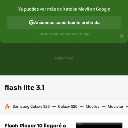
Ya puedes ver más de Xataka Movil en Google
MENÚ
NUEVO
Añádenos como fuente preferida
CONECTIVIDAD
MÓVIL Y SOCIEDAD
APLICACIONES
COM
Solo necesitas una cuenta de Google
×
flash lite 3.1
HOY SE HABLA DE
Samsung Galaxy S26
Galaxy S26
Móviles
Movistar
Flash Player 10 llegará a