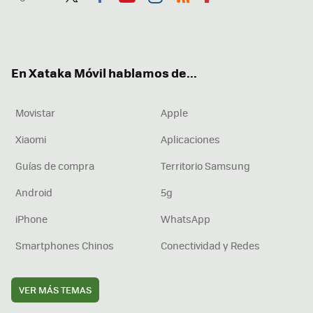
Twit
Fac
You
Inst
RSS
Flip
ter
ebo
tub
agr
boa
ok
e
am
rd
En Xataka Móvil hablamos de...
Movistar
Apple
Xiaomi
Aplicaciones
Guías de compra
Territorio Samsung
Android
5g
iPhone
WhatsApp
Smartphones Chinos
Conectividad y Redes
VER MÁS TEMAS