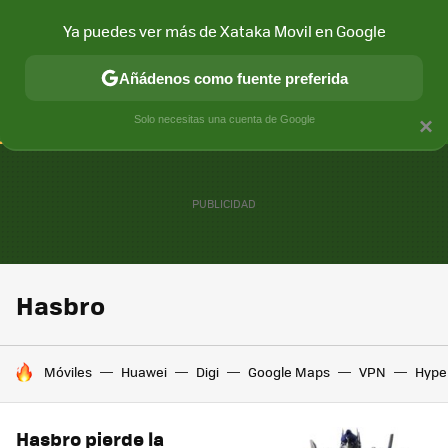
Ya puedes ver más de Xataka Movil en Google
CONECTIVIDAD
MÓVIL Y SOCIEDAD
APLICACIONES
COM
Añádenos como fuente preferida
Solo necesitas una cuenta de Google
×
Hasbro
HOY SE HABLA DE
Móviles
Huawei
Digi
Google Maps
VPN
Hype
Hasbro pierde la