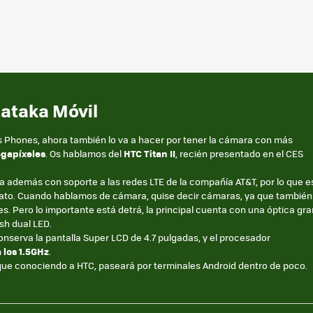
Xataka Móvil
s Phones, ahora también lo va a hacer por tener la cámara con más
gapíxeles
. Os hablamos del
HTC Titan II
, recién presentado en el CES
 además con soporte a las redes LTE de la compañía AT&T, por lo que e
ato. Cuando hablamos de cámara, quise decir cámaras, ya que también
s. Pero lo importante está detrá, la principal cuenta con una óptica gra
sh dual LED.
onserva la pantalla Super LCD de 4.7 pulgadas, y el procesador
 los 1.5GHz
.
e conociendo a HTC, paseará por terminales Android dentro de poco.