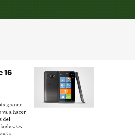
e 16
más grande
 va a hacer
s del
xeles. Os
MÁS »