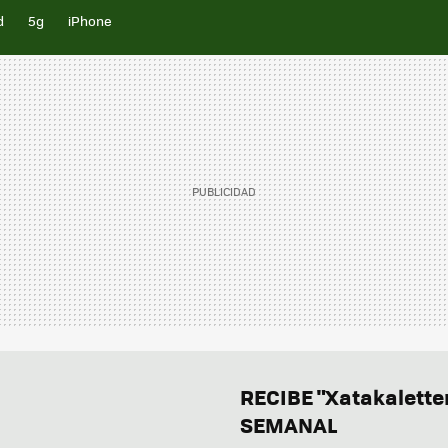
d
5g
iPhone
RECIBE "Xatakalett
SEMANAL