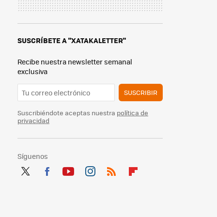
SUSCRÍBETE A "XATAKALETTER"
Recibe nuestra newsletter semanal
exclusiva
SUSCRIBIR
Suscribiéndote aceptas nuestra
política de
privacidad
Síguenos
Twit
Fac
You
Inst
RSS
Flip
ter
ebo
tub
agr
boa
ok
e
am
rd