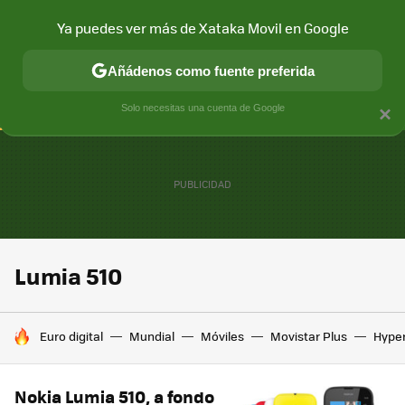
Ya puedes ver más de Xataka Movil en Google
CONECTIVIDAD
MÓVIL Y SOCIEDAD
APLICACIONES
COM
Añádenos como fuente preferida
Solo necesitas una cuenta de Google
×
Lumia 510
HOY SE HABLA DE
Euro digital
Mundial
Móviles
Movistar Plus
Hype
Nokia Lumia 510, a fondo