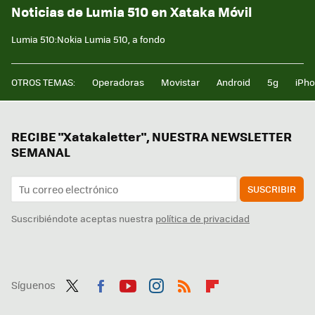
Noticias de Lumia 510 en Xataka Móvil
Lumia 510:Nokia Lumia 510, a fondo
OTROS TEMAS:
Operadoras
Movistar
Android
5g
iPh
RECIBE "Xatakaletter", NUESTRA NEWSLETTER
SEMANAL
SUSCRIBIR
Suscribiéndote aceptas nuestra
política de privacidad
Síguenos
Twit
Fac
You
Inst
RSS
Flip