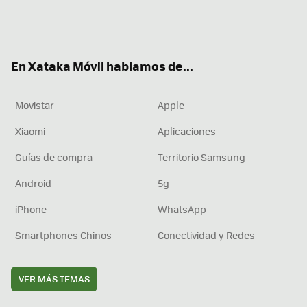
Twit
Fac
You
Inst
RSS
Flip
ter
ebo
tub
agr
boa
ok
e
am
rd
En Xataka Móvil hablamos de...
Movistar
Apple
Xiaomi
Aplicaciones
Guías de compra
Territorio Samsung
Android
5g
iPhone
WhatsApp
Smartphones Chinos
Conectividad y Redes
VER MÁS TEMAS