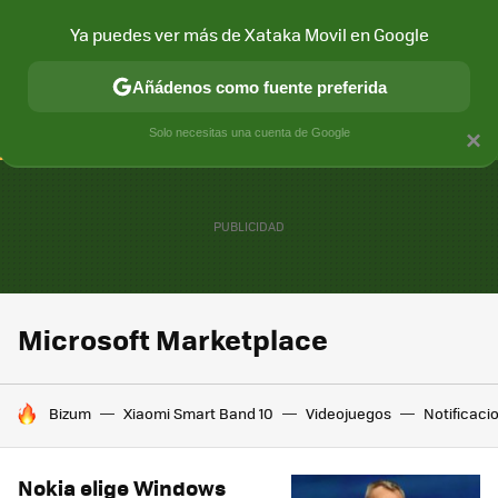
Ya puedes ver más de Xataka Movil en Google
CONECTIVIDAD
MÓVIL Y SOCIEDAD
APLICACIONES
COM
Añádenos como fuente preferida
Solo necesitas una cuenta de Google
×
Microsoft Marketplace
HOY SE HABLA DE
Bizum
Xiaomi Smart Band 10
Videojuegos
Notificaci
Nokia elige Windows