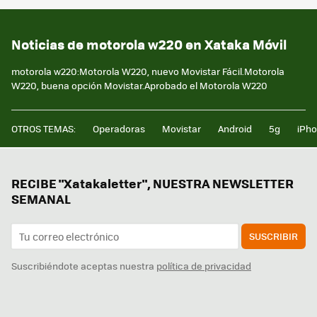
Noticias de motorola w220 en Xataka Móvil
motorola w220:Motorola W220, nuevo Movistar Fácil.Motorola
W220, buena opción Movistar.Aprobado el Motorola W220
OTROS TEMAS:
Operadoras
Movistar
Android
5g
iPh
RECIBE "Xatakaletter", NUESTRA NEWSLETTER
SEMANAL
SUSCRIBIR
Suscribiéndote aceptas nuestra
política de privacidad