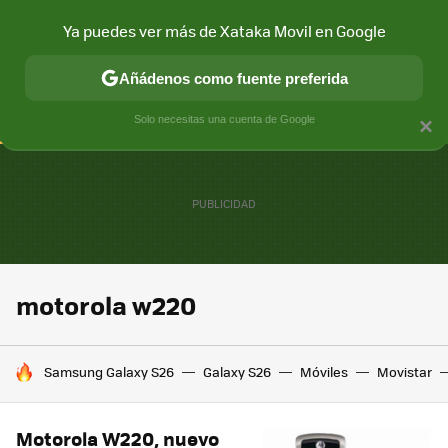
Ya puedes ver más de Xataka Movil en Google
CONECTIVIDAD
MÓVIL Y SOCIEDAD
APLICACIONES
COM
Añádenos como fuente preferida
Solo necesitas una cuenta de Google
×
motorola w220
HOY SE HABLA DE
Samsung Galaxy S26
Galaxy S26
Móviles
Movistar
Motorola W220, nuevo