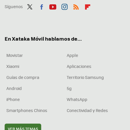
Síguenos
Twit
Fac
You
Inst
RSS
Flip
ter
ebo
tub
agr
boa
ok
e
am
rd
En Xataka Móvil hablamos de...
Movistar
Apple
Xiaomi
Aplicaciones
Guías de compra
Territorio Samsung
Android
5g
iPhone
WhatsApp
Smartphones Chinos
Conectividad y Redes
VER MÁS TEMAS