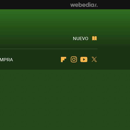
NUEVO
OMPRA
Flipboard
Instagram
Youtube
Twitter