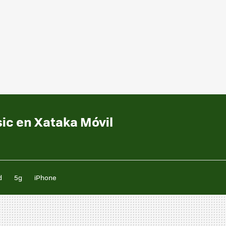
sic en Xataka Móvil
d
5g
iPhone