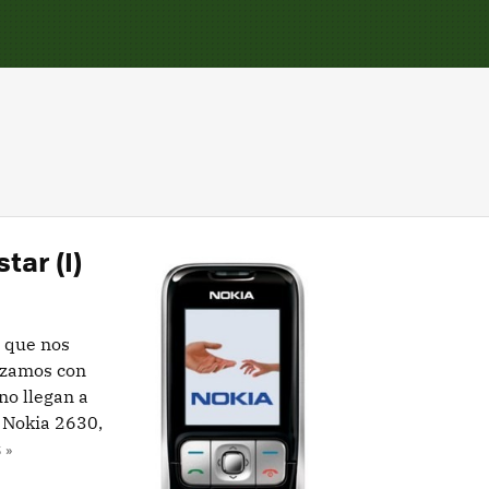
tar (I)
 que nos
nzamos con
no llegan a
l Nokia 2630,
 »