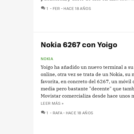
COMENTARIOS
1
FER
HACE 18 AÑOS
Nokia 6267 con Yoigo
NOKIA
Yoigo ha añadido un nuevo terminal a su
online, otra vez se trata de un Nokia, su
favorita, en concreto del 6267, un móvil
media pero bastante "decente" que tam
Movistar comercializa desde hace unos me
LEER MÁS »
COMENTARIOS
1
RAFA
HACE 18 AÑOS