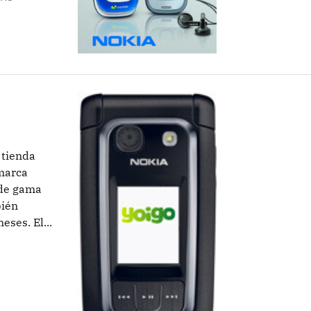
 tienda
 marca
 de gama
bién
ses. El...