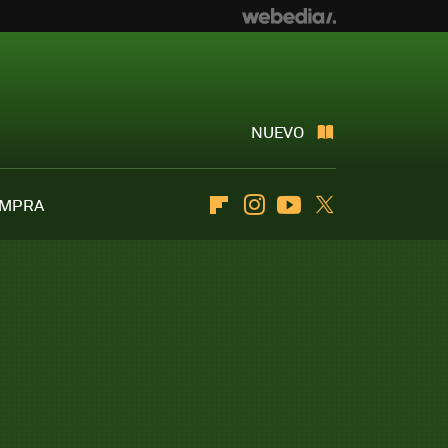
NUEVO
OMPRA
Flipboard
Instagram
Youtube
Twitter