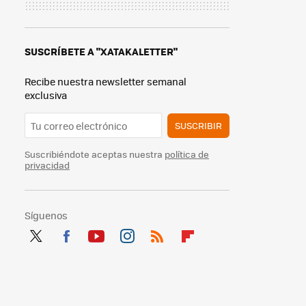
SUSCRÍBETE A "XATAKALETTER"
Recibe nuestra newsletter semanal
exclusiva
SUSCRIBIR
Suscribiéndote aceptas nuestra
política de
privacidad
Síguenos
Twit
Fac
You
Inst
RSS
Flip
ter
ebo
tub
agr
boa
ok
e
am
rd