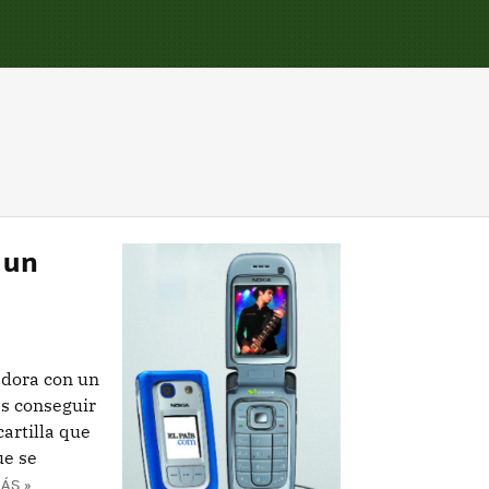
 un
adora con un
es conseguir
cartilla que
ue se
ÁS »