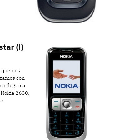
tar (I)
 que nos
nzamos con
no llegan a
l Nokia 2630,
 »