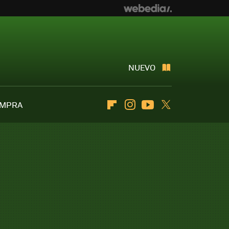
NUEVO
OMPRA
Flipboard
Instagram
Youtube
Twitter