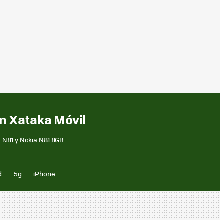
en Xataka Móvil
a N81 y Nokia N81 8GB
d
5g
iPhone