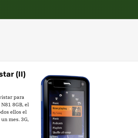
ar (II)
vistar para
l N81 8GB, el
dos ellos el
 un mes. 3G,