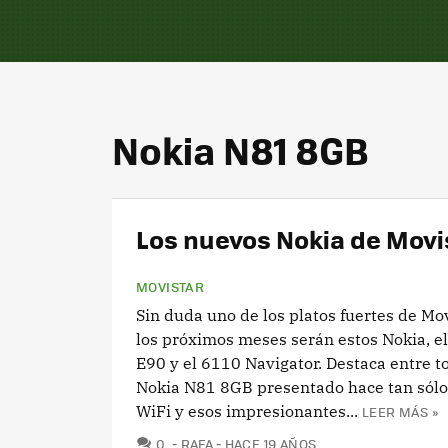
Nokia N81 8GB
Los nuevos Nokia de Movist
MOVISTAR
Sin duda uno de los platos fuertes de Mo
los próximos meses serán estos Nokia, e
E90 y el 6110 Navigator. Destaca entre to
Nokia N81 8GB presentado hace tan sólo
WiFi y esos impresionantes...
LEER MÁS »
COMENTARIOS
0
RAFA
HACE 19 AÑOS