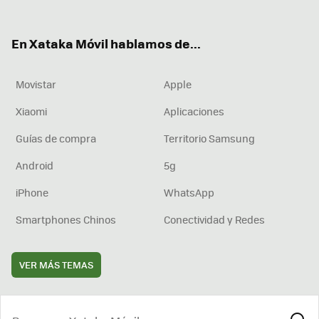
ter
ebo
tub
agr
boa
ok
e
am
rd
En Xataka Móvil hablamos de...
Movistar
Apple
Xiaomi
Aplicaciones
Guías de compra
Territorio Samsung
Android
5g
iPhone
WhatsApp
Smartphones Chinos
Conectividad y Redes
VER MÁS TEMAS