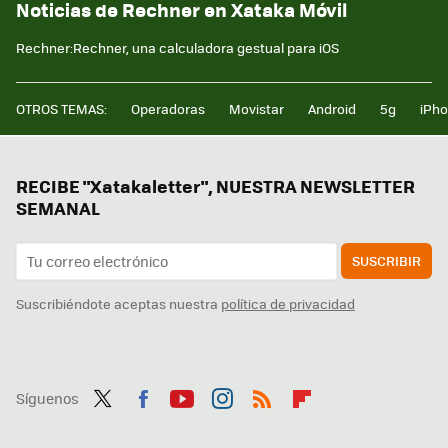
Noticias de Rechner en Xataka Móvil
Rechner:Rechner, una calculadora gestual para iOS
OTROS TEMAS:
Operadoras
Movistar
Android
5g
iPh
RECIBE "Xatakaletter", NUESTRA NEWSLETTER
SEMANAL
SUSCRIBIR
Suscribiéndote aceptas nuestra
política de privacidad
Síguenos
Twit
Fac
You
Inst
RSS
Flip