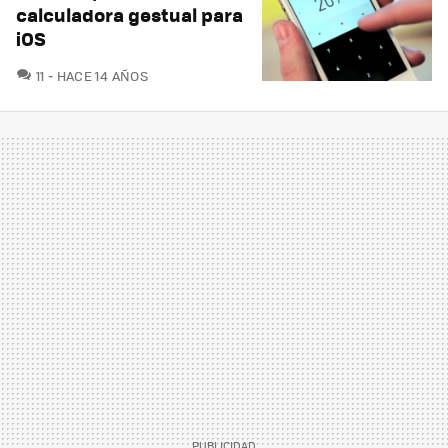
calculadora gestual para
iOS
COMENTARIOS
11
HACE 14 AÑOS