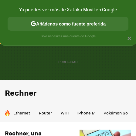
Ya puedes ver más de Xataka Movil en Google
CONECTIVIDAD
MÓVIL Y SOCIEDAD
APLICACIONES
COM
Añádenos como fuente preferida
Solo necesitas una cuenta de Google
×
Rechner
HOY SE HABLA DE
Ethernet
Router
WiFi
iPhone 17
Pokémon Go
Rechner, una