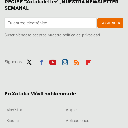
RECIBE "Xatakaletter", NUESTRA NEWSLETTER
SEMANAL
SUSCRIBIR
Suscribiéndote aceptas nuestra
política de privacidad
Síguenos
Twit
Fac
You
Inst
RSS
Flip
ter
ebo
tub
agr
boa
ok
e
am
rd
En Xataka Móvil hablamos de...
Movistar
Apple
Xiaomi
Aplicaciones