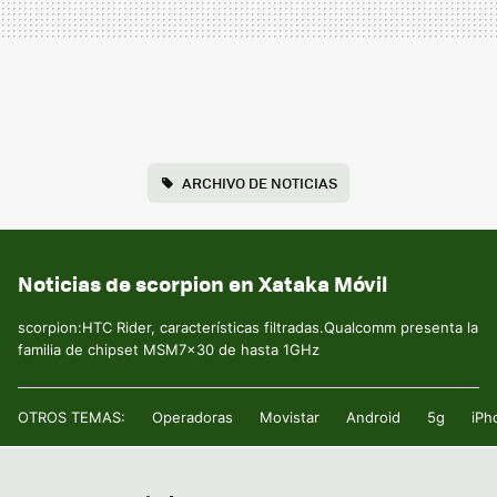
ARCHIVO DE NOTICIAS
Noticias de scorpion en Xataka Móvil
scorpion:HTC Rider, características filtradas.Qualcomm presenta la
familia de chipset MSM7x30 de hasta 1GHz
OTROS TEMAS:
Operadoras
Movistar
Android
5g
iPh