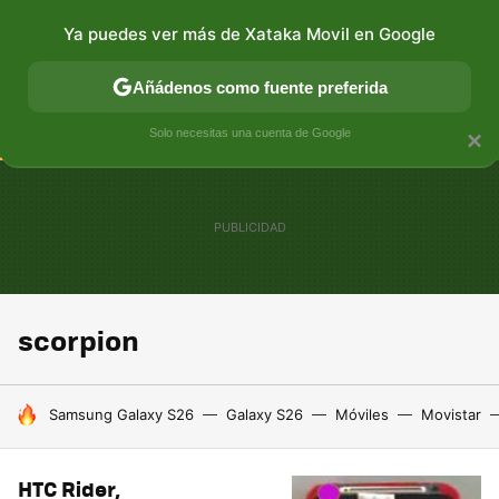
Ya puedes ver más de Xataka Movil en Google
CONECTIVIDAD
MÓVIL Y SOCIEDAD
APLICACIONES
Añádenos como fuente preferida
Solo necesitas una cuenta de Google
×
scorpion
HOY SE HABLA DE
Samsung Galaxy S26
Galaxy S26
Móviles
Movistar
HTC Rider,