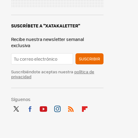
SUSCRÍBETE A "XATAKALETTER"
Recibe nuestra newsletter semanal
exclusiva
SUSCRIBIR
Suscribiéndote aceptas nuestra
política de
privacidad
Síguenos
Twit
Fac
You
Inst
RSS
Flip
ter
ebo
tub
agr
boa
ok
e
am
rd