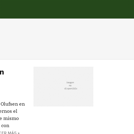
en
 Olufsen en
ernos el
 de mismo
 con
EER MÁS »