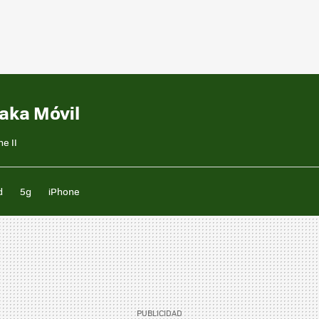
taka Móvil
e II
d
5g
iPhone