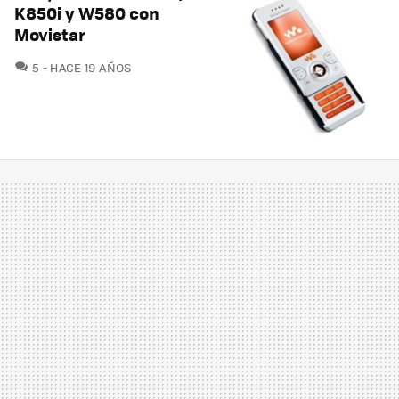
K850i y W580 con
Movistar
COMENTARIOS
5
HACE 19 AÑOS