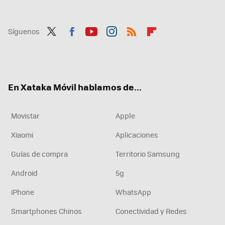
Síguenos
Twit
Fac
You
Inst
RSS
Flip
ter
ebo
tub
agr
boa
ok
e
am
rd
En Xataka Móvil hablamos de...
Movistar
Apple
Xiaomi
Aplicaciones
Guías de compra
Territorio Samsung
Android
5g
iPhone
WhatsApp
Smartphones Chinos
Conectividad y Redes