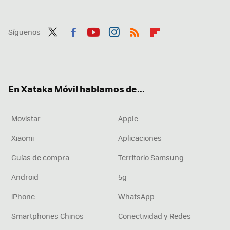
Síguenos
Twit
Fac
You
Inst
RSS
Flip
ter
ebo
tub
agr
boa
ok
e
am
rd
En Xataka Móvil hablamos de...
Movistar
Apple
Xiaomi
Aplicaciones
Guías de compra
Territorio Samsung
Android
5g
iPhone
WhatsApp
Smartphones Chinos
Conectividad y Redes