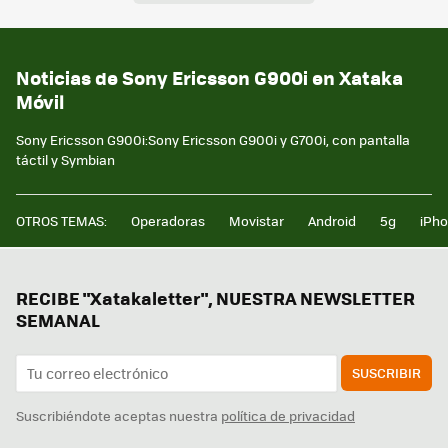
Noticias de Sony Ericsson G900i en Xataka
Móvil
Sony Ericsson G900i:Sony Ericsson G900i y G700i, con pantalla
táctil y Symbian
OTROS TEMAS:
Operadoras
Movistar
Android
5g
iPh
RECIBE "Xatakaletter", NUESTRA NEWSLETTER
SEMANAL
SUSCRIBIR
Suscribiéndote aceptas nuestra
política de privacidad