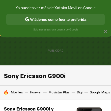
Ya puedes ver más de Xataka Movil en Google
CONECTIVIDAD
MÓVIL Y SOCIEDAD
APLICACIONES
COM
Añádenos como fuente preferida
Solo necesitas una cuenta de Google
×
Sony Ericsson G900i
HOY SE HABLA DE
Móviles
Huawei
Movistar Plus
Digi
Google Maps
Sony Ericsson G900i y