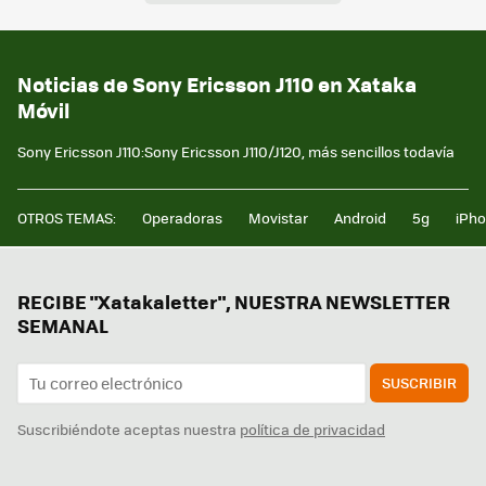
Noticias de Sony Ericsson J110 en Xataka
Móvil
Sony Ericsson J110:Sony Ericsson J110/J120, más sencillos todavía
OTROS TEMAS:
Operadoras
Movistar
Android
5g
iPh
RECIBE "Xatakaletter", NUESTRA NEWSLETTER
SEMANAL
SUSCRIBIR
Suscribiéndote aceptas nuestra
política de privacidad