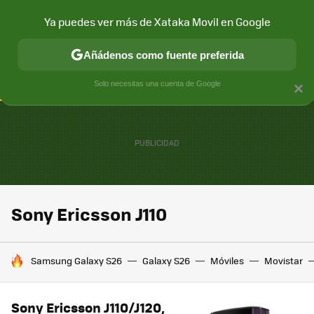
Ya puedes ver más de Xataka Movil en Google
CONECTIVIDAD
MÓVIL Y SOCIEDAD
APLICACIONES
COM
Añádenos como fuente preferida
Solo necesitas una cuenta de Google
×
Sony Ericsson J110
HOY SE HABLA DE
Samsung Galaxy S26
Galaxy S26
Móviles
Movistar
Sony Ericsson J110/J120,