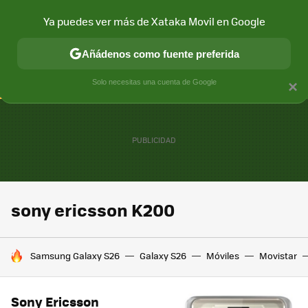
Ya puedes ver más de Xataka Movil en Google
CONECTIVIDAD
MÓVIL Y SOCIEDAD
APLICACIONES
COM
Añádenos como fuente preferida
Solo necesitas una cuenta de Google
×
sony ericsson K200
HOY SE HABLA DE
Samsung Galaxy S26
Galaxy S26
Móviles
Movistar
Sony Ericsson