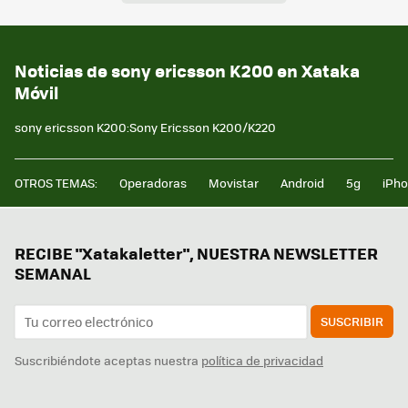
Noticias de sony ericsson K200 en Xataka
Móvil
sony ericsson K200:Sony Ericsson K200/K220
OTROS TEMAS:
Operadoras
Movistar
Android
5g
iPh
RECIBE "Xatakaletter", NUESTRA NEWSLETTER
SEMANAL
SUSCRIBIR
Suscribiéndote aceptas nuestra
política de privacidad