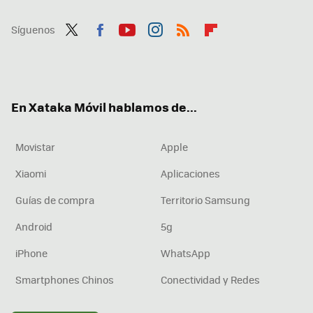
Síguenos
Twit
Fac
You
Inst
RSS
Flip
ter
ebo
tub
agr
boa
ok
e
am
rd
En Xataka Móvil hablamos de...
Movistar
Apple
Xiaomi
Aplicaciones
Guías de compra
Territorio Samsung
Android
5g
iPhone
WhatsApp
Smartphones Chinos
Conectividad y Redes