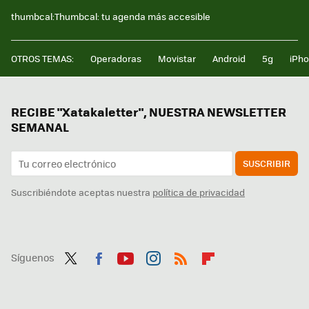
thumbcal:Thumbcal: tu agenda más accesible
OTROS TEMAS:
Operadoras
Movistar
Android
5g
iPh
RECIBE "Xatakaletter", NUESTRA NEWSLETTER
SEMANAL
SUSCRIBIR
Suscribiéndote aceptas nuestra
política de privacidad
Síguenos
Twit
Fac
You
Inst
RSS
Flip
ter
ebo
tub
agr
boa