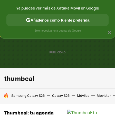
Ya puedes ver más de Xataka Movil en Google
CONECTIVIDAD
MÓVIL Y SOCIEDAD
APLICACIONES
COM
Añádenos como fuente preferida
Solo necesitas una cuenta de Google
×
thumbcal
HOY SE HABLA DE
Samsung Galaxy S26
Galaxy S26
Móviles
Movistar
Thumbcal: tu agenda