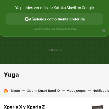
Ya puedes ver más de Xataka Movil en Google
CONECTIVIDAD
MÓVIL Y SOCIEDAD
APLICACIONES
COM
Añádenos como fuente preferida
Solo necesitas una cuenta de Google
×
Yuga
HOY SE HABLA DE
Bizum
Xiaomi Smart Band 10
Videojuegos
Notificaci
Xperia X y Xperia Z