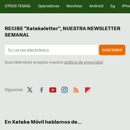
OTROS TEMAS:
Operadoras
Movistar
Android
5g
iPh
RECIBE "Xatakaletter", NUESTRA NEWSLETTER
SEMANAL
SUSCRIBIR
Suscribiéndote aceptas nuestra
política de privacidad
Síguenos
Twit
Fac
You
Inst
RSS
Flip
ter
ebo
tub
agr
boa
ok
e
am
rd
En Xataka Móvil hablamos de...