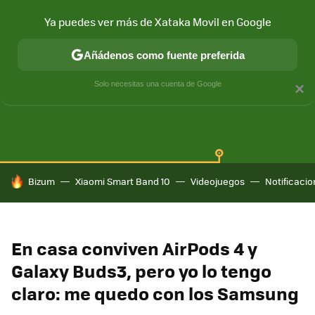
Ya puedes ver más de Xataka Movil en Google
Añádenos como fuente preferida
SAMSUNG GALAXY
ONE UI
GALAXY AI
Solo necesitas una cuenta de Google
×
HOY SE HABLA DE
Bizum
Xiaomi Smart Band 10
Videojuegos
Notificaci
En casa conviven AirPods 4 y
Galaxy Buds3, pero yo lo tengo
claro: me quedo con los Samsung