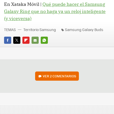
En Xataka Móvil |
Qué puede hacer el Samsung
Galaxy Ring que no haga ya un reloj inteligente
(y viceversa)
TEMAS
Territorio Samsung
Samsung Galaxy Buds
FACEBOOK
TWITTER
FLIPBOARD
E-
WHATSAPP
MAIL
VER
2 COMENTARIOS