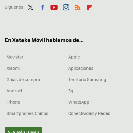
Síguenos
Twit
Fac
You
Inst
RSS
Flip
ter
ebo
tub
agr
boa
ok
e
am
rd
En Xataka Móvil hablamos de...
Movistar
Apple
Xiaomi
Aplicaciones
Guías de compra
Territorio Samsung
Android
5g
iPhone
WhatsApp
Smartphones Chinos
Conectividad y Redes
VER MÁS TEMAS