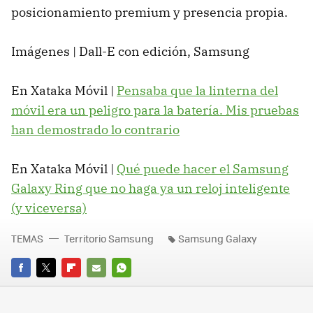
posicionamiento premium y presencia propia.
Imágenes | Dall-E con edición, Samsung
En Xataka Móvil |
Pensaba que la linterna del
móvil era un peligro para la batería. Mis pruebas
han demostrado lo contrario
En Xataka Móvil |
Qué puede hacer el Samsung
Galaxy Ring que no haga ya un reloj inteligente
(y viceversa)
TEMAS
Territorio Samsung
Samsung Galaxy
FACEBOOK
TWITTER
FLIPBOARD
E-
WHATSAPP
MAIL