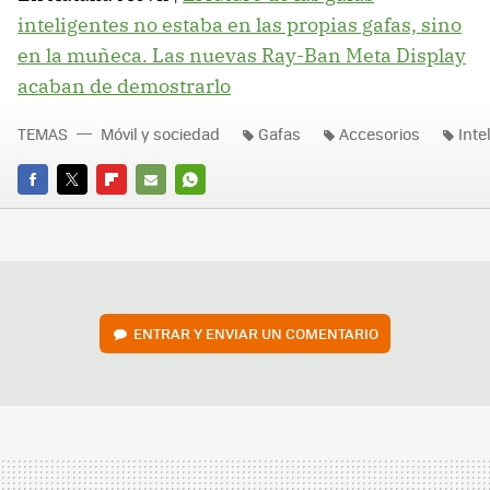
inteligentes no estaba en las propias gafas, sino
en la muñeca. Las nuevas Ray-Ban Meta Display
acaban de demostrarlo
TEMAS
Móvil y sociedad
Gafas
Accesorios
Inte
FACEBOOK
TWITTER
FLIPBOARD
E-
WHATSAPP
MAIL
ENTRAR Y ENVIAR UN COMENTARIO