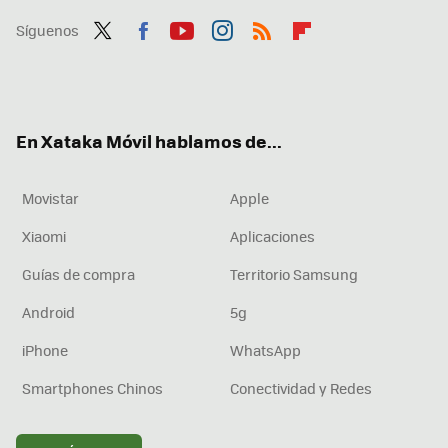
Síguenos
Twit
Fac
You
Inst
RSS
Flip
ter
ebo
tub
agr
boa
ok
e
am
rd
En Xataka Móvil hablamos de...
Movistar
Apple
Xiaomi
Aplicaciones
Guías de compra
Territorio Samsung
Android
5g
iPhone
WhatsApp
Smartphones Chinos
Conectividad y Redes