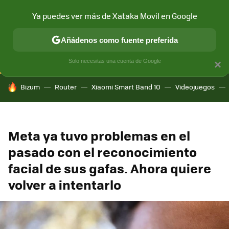
Ya puedes ver más de Xataka Movil en Google
CONECTIVIDAD
MÓVIL Y SOCIEDAD
APLICACIONES
COM
Añádenos como fuente preferida
Solo necesitas una cuenta de Google
×
HOY SE HABLA DE
Bizum
Router
Xiaomi Smart Band 10
Videojuegos
Meta ya tuvo problemas en el
pasado con el reconocimiento
facial de sus gafas. Ahora quiere
volver a intentarlo