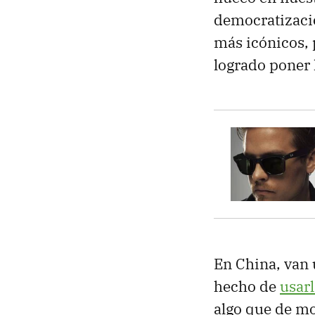
democratizació
más icónicos,
logrado poner 
En China, van 
hecho de
usarl
algo que de mo