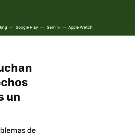
Ring
Google Play
Gemini
Apple Watch
luchan
echos
s un
roblemas de