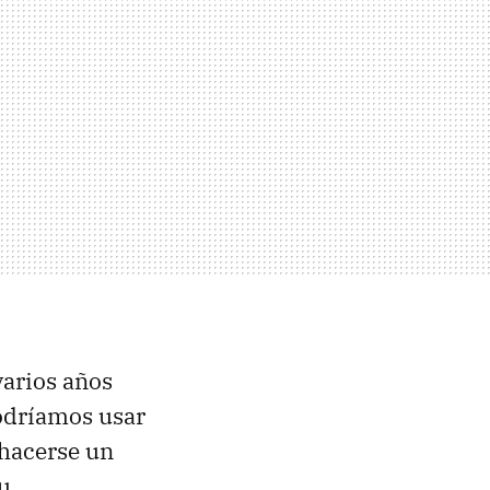
arios años
podríamos usar
 hacerse un
u