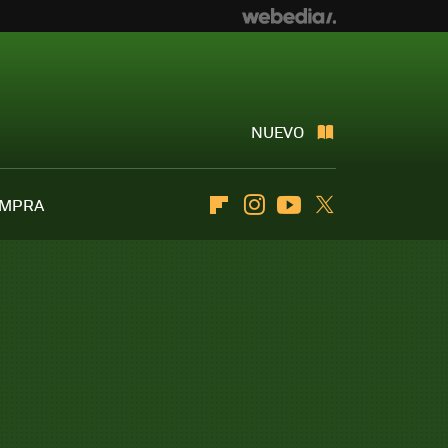
NUEVO
OMPRA
Flipboard
Instagram
Youtube
Twitter