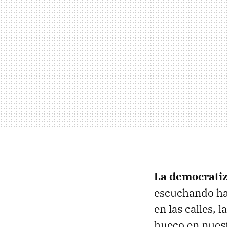
La democratiz
escuchando hab
en las calles, 
hueco en nuest