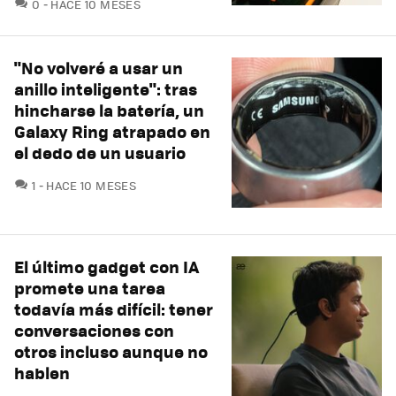
COMENTARIOS
0
HACE 10 MESES
"No volveré a usar un
anillo inteligente": tras
hincharse la batería, un
Galaxy Ring atrapado en
el dedo de un usuario
COMENTARIOS
1
HACE 10 MESES
El último gadget con IA
promete una tarea
todavía más difícil: tener
conversaciones con
otros incluso aunque no
hablen