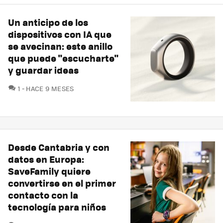
Un anticipo de los
dispositivos con IA que
se avecinan: este anillo
que puede "escucharte"
y guardar ideas
COMENTARIOS
1
HACE 9 MESES
Desde Cantabria y con
datos en Europa:
SaveFamily quiere
convertirse en el primer
contacto con la
tecnología para niños