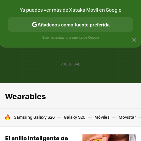
Ya puedes ver más de Xataka Movil en Google
CONECTIVIDAD
MÓVIL Y SOCIEDAD
APLICACIONES
COM
Añádenos como fuente preferida
Solo necesitas una cuenta de Google
×
Wearables
HOY SE HABLA DE
Samsung Galaxy S26
Galaxy S26
Móviles
Movistar
El anillo inteligente de