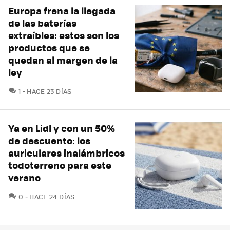
Europa frena la llegada
de las baterías
extraíbles: estos son los
productos que se
quedan al margen de la
ley
COMENTARIOS
1
HACE 23 DÍAS
Ya en Lidl y con un 50%
de descuento: los
auriculares inalámbricos
todoterreno para este
verano
COMENTARIOS
0
HACE 24 DÍAS