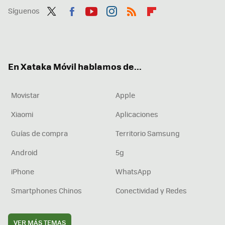
Síguenos
Twit
Fac
You
Inst
RSS
Flip
ter
ebo
tub
agr
boa
ok
e
am
rd
En Xataka Móvil hablamos de...
Movistar
Apple
Xiaomi
Aplicaciones
Guías de compra
Territorio Samsung
Android
5g
iPhone
WhatsApp
Smartphones Chinos
Conectividad y Redes
VER MÁS TEMAS